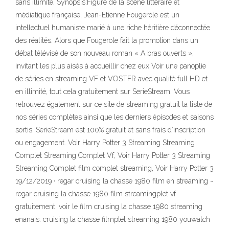
sans illimité, Synopsis:Figure de la scène littéraire et
médiatique française, Jean-Etienne Fougerole est un
intellectuel humaniste marié à une riche héritière déconnectée
des réalités. Alors que Fougerole fait la promotion dans un
débat télévisé de son nouveau roman « A bras ouverts »,
invitant les plus aisés à accueillir chez eux Voir une panoplie
de séries en streaming VF et VOSTFR avec qualité full HD et
en illimité, tout cela gratuitement sur SerieStream. Vous
retrouvez également sur ce site de streaming gratuit la liste de
nos séries complètes ainsi que les derniers épisodes et saisons
sortis. SerieStream est 100% gratuit et sans frais d’inscription
ou engagement. Voir Harry Potter 3 Streaming Streaming
Complet Streaming Complet Vf, Voir Harry Potter 3 Streaming
Streaming Complet film complet streaming, Voir Harry Potter 3
19/12/2019 · regar cruising la chasse 1980 film en streaming ~
regar cruising la chasse 1980 film streamingplet vf
gratuitement. voir le film cruising la chasse 1980 streaming
enanais. cruising la chasse filmplet streaming 1980 youwatch