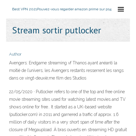
Best VPN 2021
Pouvez-vous regarder amazon prime sur ps4
Stream sortir putlocker
Author
Avengers: Endgame streaming vf Thanos ayant anéanti la
moitié de l’univers, les Avengers restants resserrent les rangs
dans ce vingt-deuxiè;me film des Studios
22/05/2020 · Putlocker refers to one of the top and free online
movie streaming sites used for watching latest movies and TV
shows online for free.. It started as a UK-based website
(putlocker.com) in 2011 and garnered a traffic of approx. 1.6
million of daily visitors in a very short span of time after the
closure of Megaupload. À bras ouverts en streaming HD gratuit