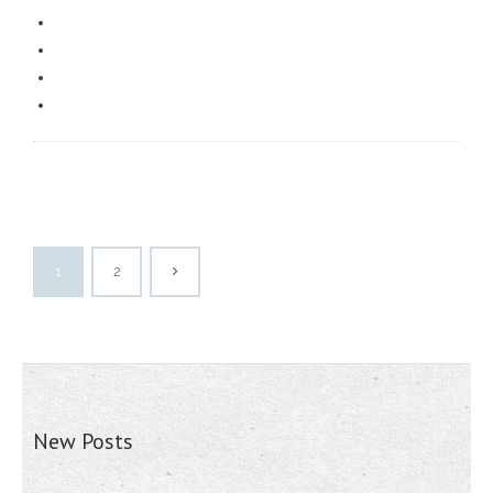
1
2
New Posts