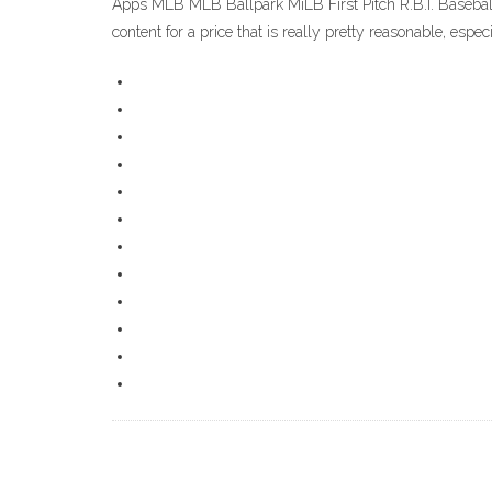
Apps MLB MLB Ballpark MiLB First Pitch R.B.I. Base
content for a price that is really pretty reasonable, e