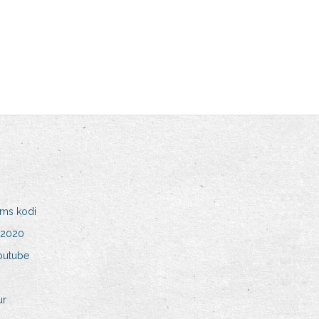
ilms kodi
é 2020
outube
ur