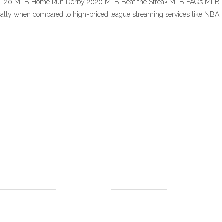
ball 20 MLB Home Run Derby 2020 MLB Beat the Streak MLB FAQs MLB B
specially when compared to high-priced league streaming services like NB