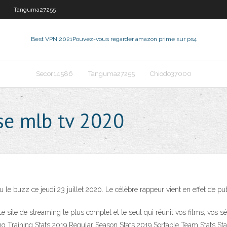
Tanguma27255
Best VPN 2021
Pouvez-vous regarder amazon prime sur ps4
Secor14586
Tanguma27255
Chiodo37000
se mlb tv 2020
e buzz ce jeudi 23 juillet 2020. Le célèbre rappeur vient en effet de publ
site de streaming le plus complet et le seul qui réunit vos films, vos sé
ing Training Stats 2019 Regular Season Stats 2019 Sortable Team Stats St