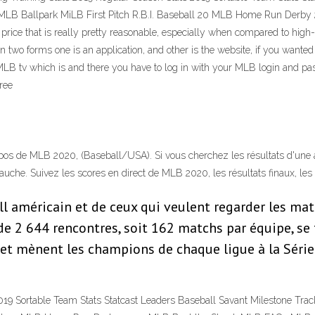
MLB Ballpark MiLB First Pitch R.B.I. Baseball 20 MLB Home Run Derb
price that is really pretty reasonable, especially when compared to hig
n two forms one is an application, and other is the website, if you wanted
 MLB tv which is and there you have to log in with your MLB login and pa
ree
pos de MLB 2020, (Baseball/USA). Si vous cherchez les résultats d'une 
uche. Suivez les scores en direct de MLB 2020, les résultats finaux, les
ll américain et de ceux qui veulent regarder les mat
 2 644 rencontres, soit 162 matchs par équipe, se ti
 et mènent les champions de chaque ligue à la Série 
019 Sortable Team Stats Statcast Leaders Baseball Savant Milestone Tra