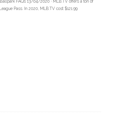
allpark FAQs 13/04/2020 · MLB.TV offers a ton of
A League Pass. In 2020, MLB.TV cost $121.99