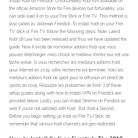
Install Kodi on Firestick. Unfortunately Kodi isn’t available on
the official Amazon Store for Fire devices but fortunately, you
can side-load it on to your Fire Stick or Fire TV. This method is
also called as Jailbreak Firestick. To install Kodi on your Fire
TV stick or Fire TV, follow the following steps: Note: Latest
Kodi 18 Leia has been released and thus we have updated the
guide. Now Il existe de nombreux addons Kodi que vous
pouvez télécharger, mais choisir le meilleur d’entre eux est une
tâche ardue. Si vous recherchez les meilleurs addons Kodi
pour Internet en 2019, votre recherche est terminée. Voici les
meilleurs addons Kodi de sport pour la diffusion en direct de
sports en 2019. Résoudre les problèmes de Kodi: 7 of these
setup guides along with how to install VPN on Firestick are
provided below. Lastly, you can install Stremio on Firestick as
well if you’re not satisfied with Kodi.. But Wait a Second….
Before you begin setting up Kodi on Fire TV/Stick, do
remember that various Kodi channels are geo-restricted.