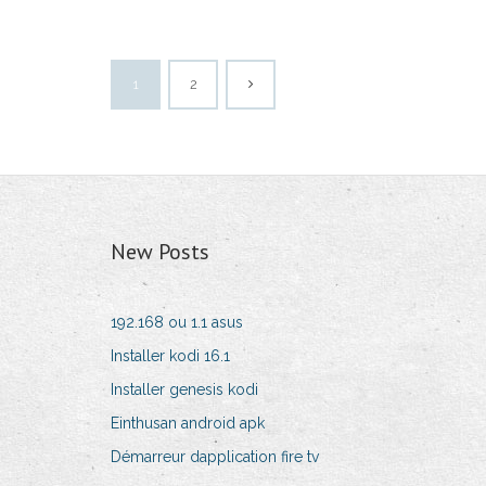
1
2
New Posts
192.168 ou 1.1 asus
Installer kodi 16.1
Installer genesis kodi
Einthusan android apk
Démarreur dapplication fire tv