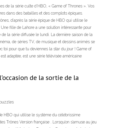
ges de la série culte d’HBO, « Game of Thrones ». Vos
s dans des batailles et des complots épiques.
ônes, d’après la série épique de HBO qui utilise le
Une fille de Lahore a une solution intéressante pour
de la série diffusée le lundi. La dernière saison de la
 cinéma, de séries TV, de musique et dessins animés se
ec toi pour que tu deviennes la star du jour ! Game of
 est adaptée, est une série télévisée américaine
’occasion de la sortie de la
 puzzles
 de HBO qui utilise le système du célébrissime
des Trônes Version française . Lorsqu’on s’amuse au jeu