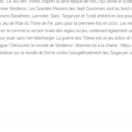
nes : Le Jeu des Trônes, d’après la série épique de HBO qui utilise le sy
dominer Westeros. Les Grandes Maisons des Sept Couronnes sont au bord d
Maisons Baratheon, Lannister, Stark, Targaryen et Tyrell entrent en lice p
u Jeu de Rôle du Trône de Fer, paru pour la première fois en 2010. Les rè
érez-le comme la version finale des règles du jeu, contenant également un
our jouer sans rien télécharger. La guerre des Trônes est un jeu action et
trigue ! Découvrez le monde de Westeros ! Abonnes toi à la chaîne : https
élabore sur la révolte de Dorne contre l'assujettissement des Targaryen 