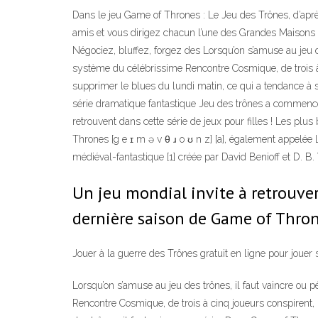
Dans le jeu Game of Thrones : Le Jeu des Trônes, d’apr
amis et vous dirigez chacun l’une des Grandes Maisons
Négociez, bluffez, forgez des Lorsqu’on s’amuse au jeu d
système du célébrissime Rencontre Cosmique, de trois à 
supprimer le blues du lundi matin, ce qui a tendance à s'
série dramatique fantastique Jeu des trônes a commencé 
retrouvent dans cette série de jeux pour filles ! Les plus
Thrones [g e ɪ m ə v θ ɹ o ʊ n z] [a], également appelée 
médiéval-fantastique [1] créée par David Benioff et D. B.
Un jeu mondial invite à retrouver 
dernière saison de Game of Thron
Jouer à la guerre des Trônes gratuit en ligne pour jouer 
Lorsqu’on s’amuse au jeu des trônes, il faut vaincre ou 
Rencontre Cosmique, de trois à cinq joueurs conspirent,