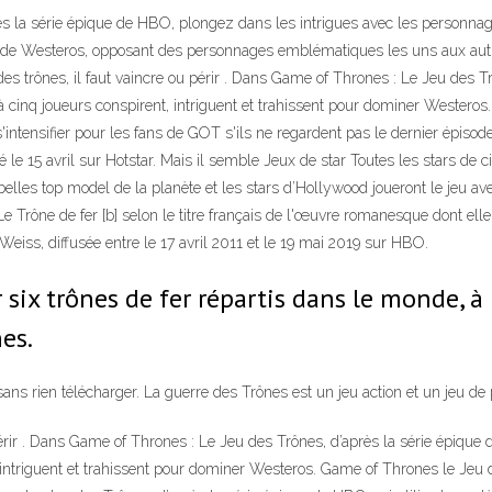
ès la série épique de HBO, plongez dans les intrigues avec les personna
 de Westeros, opposant des personnages emblématiques les uns aux autre
es trônes, il faut vaincre ou périr . Dans Game of Thrones : Le Jeu des Tr
cinq joueurs conspirent, intriguent et trahissent pour dominer Westeros. 
intensifier pour les fans de GOT s'ils ne regardent pas le dernier épisode 
le 15 avril sur Hotstar. Mais il semble Jeux de star Toutes les stars de
 belles top model de la planète et les stars d’Hollywood joueront le jeu av
Le Trône de fer [b] selon le titre français de l'œuvre romanesque dont elle
 Weiss, diffusée entre le 17 avril 2011 et le 19 mai 2019 sur HBO.
six trônes de fer répartis dans le monde, à l
es.
sans rien télécharger. La guerre des Trônes est un jeu action et un jeu de
périr . Dans Game of Thrones : Le Jeu des Trônes, d’après la série épique
 intriguent et trahissent pour dominer Westeros. Game of Thrones le Jeu 