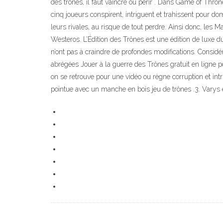
des trônes, il faut vaincre ou périr . Dans Game of Thro
cinq joueurs conspirent, intriguent et trahissent pour 
leurs rivales, au risque de tout perdre. Ainsi donc, les 
Westeros. L’Édition des Trônes est une édition de luxe d
n’ont pas à craindre de profondes modifications. Consid
abrégées Jouer à la guerre des Trônes gratuit en ligne p
on se retrouve pour une vidéo ou règne corruption et in
pointue avec un manche en bois jeu de trônes .3. Varys 