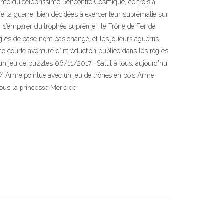
stème du célébrissime Rencontre Cosmique, de trois à
e la guerre, bien décidées à exercer leur suprématie sur
our s’emparer du trophée suprême : le Trône de Fer de
gles de base n’ont pas changé, et les joueurs aguerris
e courte aventure d’introduction publiée dans les règles
 un jeu de puzzles 06/11/2017 · Salut à tous, aujourd'hui
:// Arme pointue avec un jeu de trônes en bois Arme
sous la princesse Meria de