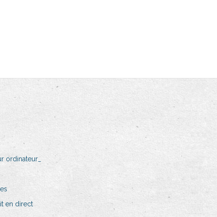
r ordinateur_
ées
t en direct